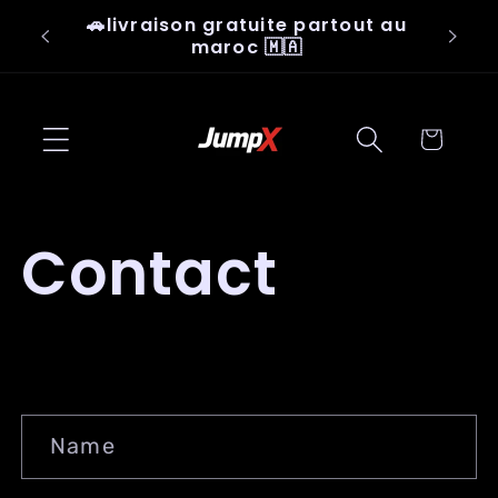
Skip to
🚗livraison gratuite partout au
👟Ju
content
maroc 🇲🇦
Cart
Contact
C
Name
o