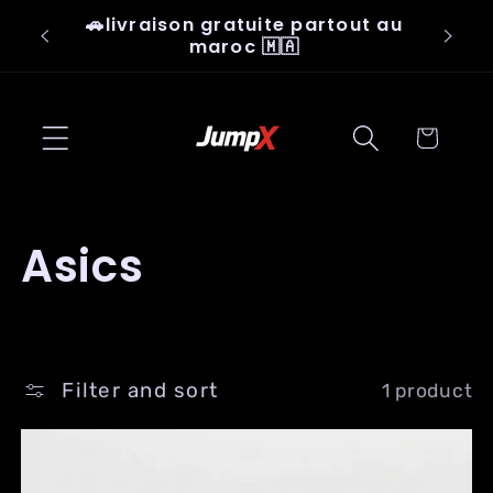
Skip to
🚗livraison gratuite partout au
👟Ju
content
maroc 🇲🇦
Cart
C
Asics
o
l
Filter and sort
1 product
l
e