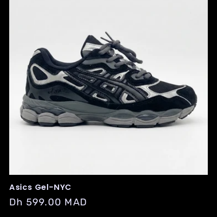
c
t
i
o
n
:
Asics Gel-NYC
Regular
Dh 599.00 MAD
price